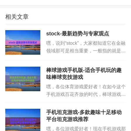
手机互动游戏的发展和影响
相关文章
手机互动游戏的发展速度那是相当惊人。随着智能
stock-最新趋势与专家观点
手机性能的不断提升，游戏的画面越来越精美，玩
法也越来越复杂。从最初简单的文字互动游戏，到
嘿，说到“stock”，大家都知道它在金融
领域那可是相当重要，一般指的就是股
现在3D建模、实时渲染的大型游戏，技术的进步让
票。股票这玩意儿，对很多人来说既熟
手机互动游戏的体验越来越好。而且，游戏厂商也
悉又陌生。熟悉是因为经常能在新闻里
越来越注重用户体验，不断推出新的活动和玩法，
棒球游戏手机版-适合手机玩的趣
听到股市涨涨跌跌的消息，陌生则是因
味棒球竞技游戏
吸引更多玩家。手机互动游戏对社会也产生了多方
为真正搞明白它运行机制...
面的影响。对于年轻人来说，它提供了一种娱乐和
嘿，各位体育游戏爱好者！在如今这个
手机游戏百花齐放的时代，棒球游戏手
社交的途径，让大家可以在忙碌的学习和工作之余
机版成为了不少人的心头好。想随时随
放松自己。通过和朋友一起玩游戏，还能增进彼此
地体验棒球比赛的激情与魅力，手机上
手机坦克游戏-多款趣味十足移动
之间的感情。同时，手机互动游戏也带动了相关产
的棒球游戏就能满足你。它打破了时间
平台坦克游戏推荐
业的发展，比如游戏直播、电竞比赛等。很多职业
和空间的限制，让你不用去专业的...
嘿，各位游戏爱好者！现在手机游戏那
电竞选手通过参加比赛获得了高额的奖金，成为了