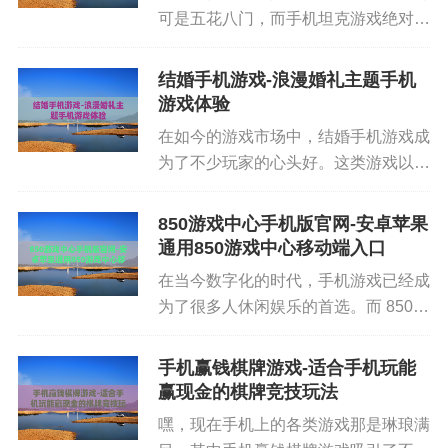
可是五花八门，而手机坦克游戏绝对是
大家眼中的明星。不过，手机互动游戏也存在一些
其中的热门品类。想象一下，在手机上
问题。比如有些玩家沉迷游戏，影响了正常的生活
操控着一辆威风凛凛的坦克，在战场上
结婚手机游戏-浪漫婚礼主题手机
和学习。还有一些游戏存在不良内容，对青少年的
纵横驰骋，与敌人展开激烈的对战，是
游戏体验
身心健康造成了一定的危害。所以，无论是玩家还
不是超带感？手机坦克游戏以其独...
在如今的游戏市场中，结婚手机游戏成
是家长、游戏厂商，都应该重视这些问题，共同营
为了不少玩家的心头好。这类游戏以结
造一个健康的游戏环境。
婚为主题，融合了多种玩法，给玩家带
来了独特的游戏体验。那么，结婚手机
850游戏中心手机版官网-安卓苹果
游戏究竟有哪些魅力呢？ 结婚手机游
通用850游戏中心移动端入口
戏的丰富玩法与情感体验 结婚...
在当今数字化的时代，手机游戏已经成
为了很多人休闲娱乐的首选。而 850
游戏中心手机版官网则是众多游戏爱好
者常常光顾的地方。这个官网就像是一
手机赢钱棋牌游戏-适合手机玩能
个游戏的宝库，里面装满了各种各样好
赢现金的棋牌竞技玩法
玩的游戏，能满足不同玩家的...
嘿，现在手机上的各类游戏那是琳琅满