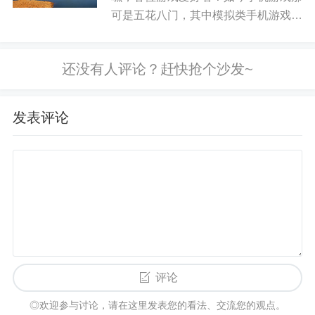
可是五花八门，其中模拟类手机游戏凭
六、建立资产安全防线
借其独特的魅力，吸引了一大批玩家。
这类游戏能让咱们在虚拟世界里体验各
即使访问到假网站，只要私钥和助记词未泄露，资
种不同的生活和职业，就像打开了一扇
产仍安全。应将私钥离线保存，使用硬件钱包；登
扇通往别样人生的大门。接下来，...
录任何网站都不要输入助记词；交易所账户开启 2F
发表评论
A、提现白名单。定期审查授权、撤销不明 DApp 权
限。
七、官方信息获取渠道推荐
评论
比特币核心项目：访问 bitcoin.org 或 Github 官方仓
◎欢迎参与讨论，请在这里发表您的看法、交流您的观点。
库。