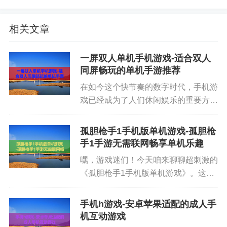
相关文章
四、识别社交媒体与邮件欺诈
一屏双人单机手机游戏-适合双人
钓鱼链接常出现在 Telegram、微博、Twitter、邮件
同屏畅玩的单机手游推荐
群发中。规范做法是：
在如今这个快节奏的数字时代，手机游
戏已经成为了人们休闲娱乐的重要方
式。而一屏双人单机手机游戏，更是为
提防陌生账户发送的“福利”“空投”“更新地址”。
玩家们提供了一种独特的互动体验。不
孤胆枪手1手机版单机游戏-孤胆枪
用联网，两个人在同一部手机上就能开
手1手游无需联网畅享单机乐趣
若邮件声称来自官方，需核对发件域名和邮件签
启欢乐的游戏时光，这种游戏方式既...
嘿，游戏迷们！今天咱来聊聊超刺激的
名。
《孤胆枪手1手机版单机游戏》。这款
游戏可是经典之作，从电脑端移植到手
对于声称“旧域名失效”的消息，务必在多渠道求证。
机上后，依然保持着极高的热度。对于
手机h游戏-安卓苹果适配的成人手
喜欢射击游戏的玩家来说，它就像是一
机互动游戏
座宝藏，里面藏着无尽的乐趣。...