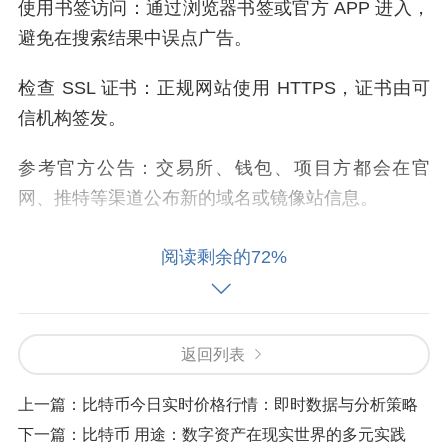
使用书签访问：通过浏览器书签或官方 APP 进入，
避免在搜索结果中误点广告。
检查 SSL 证书：正规网站使用 HTTPS，证书由可
信机构签发。
参考官方公告：交易所、钱包、项目方都会在官
网、推特等渠道公布新的域名或镜像站信息。
三、防范搜索引擎广告钓鱼
阅读剩余的72%
某些攻击者会购买搜索广告，将假网站置顶。用户
应识别“广告”标签，同时对“最新网址”“最新跳转”等
返回列表
词保持警惕。建议直接输入官方域名，如 coinbase.
com、binance.com、btc.com 等，不从第三方链接
上一篇：
比特币今日实时价格行情：即时数据与分析策略
跳转。
下一篇：
比特币 用途：数字资产在现实世界的多元实践