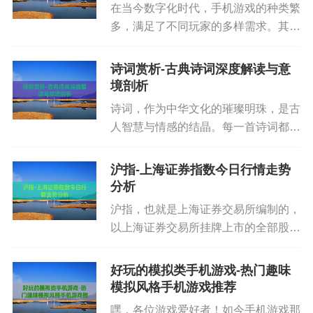
在当今数字化时代，手机游戏的种类繁
多，满足了不同玩家的多样需求。其
中，“手机h游戏”是一个较为特殊且敏
感的领域。这类游戏往往包含成人内
诗词赏析-古典诗词深度解读与意
容，与普通的大众游戏在内容和受众群
境剖析
体上有着显著差异。下面我们就来深...
诗词，作为中华文化的璀璨明珠，是古
人智慧与情感的结晶。每一首诗词都像
是一扇窗，透过它，我们能看到古人丰
富多彩的生活、细腻动人的情感以及对
沪指-上海证券指数今日行情走势
人生、自然的深刻思考。诗词赏析就像
分析
五、使用浏览器安全扩展和 DNS 防护
是一把钥匙，能帮助我们打开这扇...
沪指，也就是上海证券交易所编制的，
安装可信的安全插件，可自动识别恶意网站。配置
以上海证券交易所挂牌上市的全部股票
为计算范围，以发行量为权数的加权综
安全 DNS（如 Cloudflare 1.1.1.1）也能阻挡部分钓
合股价指数，它可是中国股票市场的一
鱼域名。企业与学校可采用网关防火墙统一过滤。
好玩的模拟类手机游戏-热门趣味
个重要风向标，就像大海里的指南针，
模拟风格手机游戏推荐
能让股民们大概知道市场的走向。...
嘿，各位游戏爱好者！如今手机游戏那