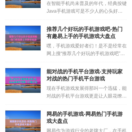
在智能手机尚未普及的年代，经典按键
安全事件影响交易所与用户信任
Java手机游戏可是不少人的心头好。
那时候，一台能玩游戏的按键手机就像
2017年前后，比特币迎来“爆发式关注”，并出现第一
个小宝贝，揣在兜里都觉得踏实。这些
推荐几个好玩的手机游戏吧-热门
次较为显著的全球投机潮。
游戏虽然画面没有现在这么精美，玩法
有趣易上手的手机游戏大盘点
也相对简单，但却有着一种独特...
嘿，手机游戏爱好者们！是不是经常在
网上搜“推荐几个好玩的手机游戏吧”，
4. 2018—2020：熊市与“去泡沫”阶段
但总找不到特别对胃口的？别着急，今
天我就给大家推荐几款不同类型的超好
能对战的手机平台游戏-支持玩家
比特币历史并非一路上行。在大幅上涨之后，市场
玩手机游戏，让你告别游戏荒。 策略
对战的热门手机平台游戏
往往会进入价值重估阶段。2018年以后出现长期回
经营类：《江南百景图》与《...
现在手机游戏发展得那叫一个迅猛，能
调，原因包括：
对战的手机平台游戏更是让人眼花缭
乱。这些游戏不仅能让咱们在闲暇时间
放松，还能和朋友或者来自五湖四海的
网易的手机游戏-网易热门手机游
玩家一决高下，特别有乐趣。接下来咱
戏大盘点
投机资金撤退
们就唠唠几种热门的能对战的手机平...
网易作为游戏行业的老牌大厂，在手机