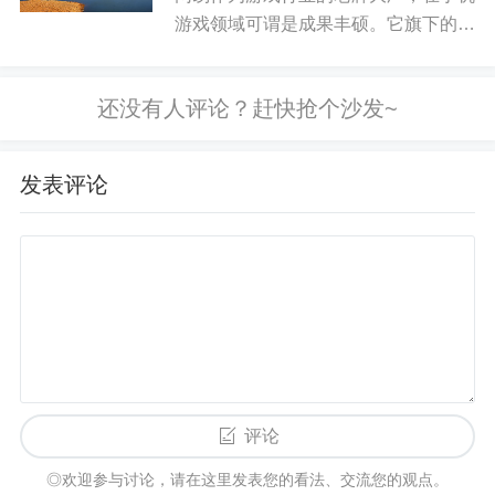
价格与叙事脱节
游戏领域可谓是成果丰硕。它旗下的手
游有着丰富多样的类型，能满足不同玩
风险偏好下降
家群体的喜好。 丰富多样的游戏类型
网易的手机游戏涵盖了多个热门类型。
市场更关注基本面（例如网络安全性、采用度、生
在角色扮演游戏方面，《梦幻...
态发展）
发表评论
这段时期的一个重要意义在于：比特币开始从“短期
概念”走向“长期可研究资产”，用户更重视长期持有
与安全保管。
5. 2020—至今：机构参与、宏观流动性与政策预期
评论
进入更近的比特币历史阶段后，影响因素出现明显
变化：
◎欢迎参与讨论，请在这里发表您的看法、交流您的观点。