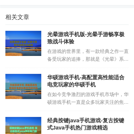
3. 2013—2017：监管与交易所扩张推动“价格形成机
相关文章
制”
光晕游戏手机版-光晕手游畅享极
中后期的比特币历史发生了一个关键变化：交易所
致战斗体验
与市场基础设施开始成熟。交易所让买卖更便捷、
在游戏的世界里，有一款经典之作一直
价格更可发现，也让资金规模更容易汇入或撤出，
备受玩家的追捧，那就是《光晕》系
从而使价格波动进一步放大。
列。它以其宏大的世界观、精彩的剧情
和激烈的战斗，在主机和PC平台上收
华硕游戏手机-高配置高性能适合
同时，监管态度开始成为变量：
获了无数粉丝。而如今，随着移动游戏
电竞玩家的华硕手机
市场的蓬勃发展，玩家们对于《光晕...
在如今竞争激烈的游戏手机市场中，华
硕游戏手机一直是众多玩家关注的焦
点。它凭借着独特的设计和强大的性
合规与否影响交易活动
能，在游戏领域闯出了一片天地。 外
经典按键java手机游戏-复古按键
监管表态影响市场预期
观与设计：独特风格尽显游戏魅力 华
式Java手机热门游戏精选
硕游戏手机的外观设计极具个性，与...