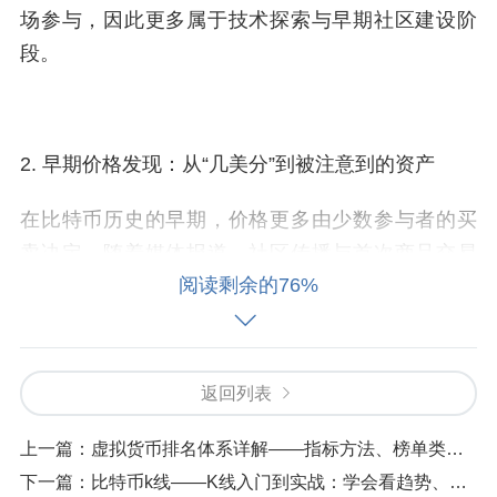
场参与，因此更多属于技术探索与早期社区建设阶
段。
2. 早期价格发现：从“几美分”到被注意到的资产
在比特币历史的早期，价格更多由少数参与者的买
卖决定。随着媒体报道、社区传播与首次商品交易
阅读剩余的76%
案例出现，比特币逐渐从“程序员项目”进入更广泛公
众视野。
但要理解当时的价格波动，需要看到市场结构的特
返回列表
点：流动性不足、信息传播快但非系统化、投机与
叙事占比高。
上一篇：
虚拟货币排名体系详解——指标方法、榜单类型与投资应用
下一篇：
比特币k线——K线入门到实战：学会看趋势、拐点与风险