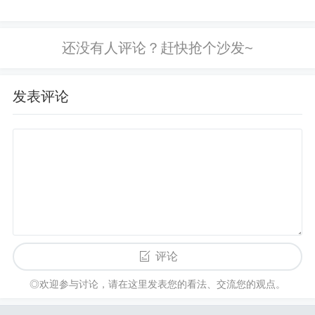
行情推送APP：支持自定义提醒、价格小部件，方
手机游戏破解版大全就好了，这样就能
便随时掌握波动。
免费体验各种游戏里原本需要付费的内
容。那到底手机游戏破解版大全是个啥
链上分析工具：辅助验证资金流向与潜在风险。
情况呢？下面咱们就来好好聊聊。...
发表评论
六、风险控制策略
btc 价格高度波动，投资者应设定明确的仓位上限、
止损点和目标收益。分批建仓、网格交易、对冲策
略能降低单次入场的情绪波动。同时需警惕高杠杆
带来的连锁清算风险，并定期复盘记录，持续迭代
策略。
评论
◎欢迎参与讨论，请在这里发表您的看法、交流您的观点。