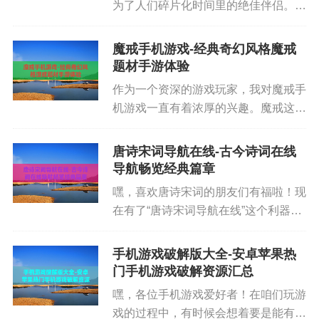
为了人们碎片化时间里的绝佳伴侣。其
强。监测 CME 比特币期货持仓变化，有助理解机构
中，4949手机小游戏平台以其丰富多
资金方向。
样的游戏种类和便捷的体验，吸引了众
魔戒手机游戏-经典奇幻风格魔戒
多玩家的目光。接下来，让我们一起深
题材手游体验
入了解4949手机小游戏的魅...
作为一个资深的游戏玩家，我对魔戒手
五、数据获取渠道与工具选择
机游戏一直有着浓厚的兴趣。魔戒这个
经典的IP凭借其宏大的世界观、精彩的
为了准确掌握 btc 价格，建议组合使用以下渠道：
故事和丰富的角色，一直是游戏改编的
唐诗宋词导航在线-古今诗词在线
热门选择。魔戒手机游戏很好地将魔戒
导航畅览经典篇章
的魅力搬到了手机端，让玩家们...
嘿，喜欢唐诗宋词的朋友们有福啦！现
在有了“唐诗宋词导航在线”这个利器，
行情聚合平台：CoinMarketCap、CoinGecko、Trad
我们在诗词的海洋里遨游可就方便多
ingView 提供全球交易所加权平均价。
啦。唐诗宋词，那可是中华传统文化的
手机游戏破解版大全-安卓苹果热
璀璨明珠，每一首诗词都蕴含着古人的
门手机游戏破解资源汇总
交易所客户端：币安、OKX、Bybit 等展示逐笔成
智慧、情感和生活百态。“唐诗宋...
交、深度图与盘口。
嘿，各位手机游戏爱好者！在咱们玩游
戏的过程中，有时候会想着要是能有个