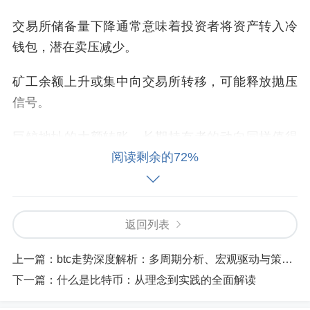
交易所储备量下降通常意味着投资者将资产转入冷
钱包，潜在卖压减少。
矿工余额上升或集中向交易所转移，可能释放抛压
信号。
巨鲸地址的大额转账、长期持有者的动向同样值得
阅读剩余的72%
关注。
结合 Glassnode、CryptoQuant 等工具，可以让投
资者更早捕捉趋势变化。
返回列表
三、技术分析与价格节奏
上一篇：
btc走势深度解析：多周期分析、宏观驱动与策略建议
下一篇：
什么是比特币：从理念到实践的全面解读
技术指标帮助投资者识别行情阶段：