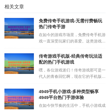
相关文章
均线系统：50 日和 200 日均线的交叉关系是长周期
免费传奇手机游戏-无需付费畅玩
趋势的分水岭。
热门传奇手游
RSI、MACD：提示超买超卖区间，防止情绪化追涨
在如今的游戏市场里，免费传奇手机游
戏一直深受玩家们的喜爱。这类游戏以
杀跌。
其经典的玩法和熟悉的元素，让无数老
布林带、斐波那契回撤：辅助判断支撑和阻力位，
玩家找回了当年的热血与激情。下面就
传奇游戏手机版-经典传奇玩法适
来深入了解一下免费传奇手机游戏的魅
为计划交易提供价格边界。
配的热门手机游戏
力所在。 免费传奇手机游戏的...
嘿，各位游戏迷们！传奇游戏那可是一
四、衍生品市场的信号与价格联动
代人的青春回忆啊，现在它的手机版更
是火爆得不行。传奇游戏手机版把经典
永续合约资金费率、期货正逆价差、未平仓合约规
的传奇玩法原汁原味地搬到了手机上，
4949手机小游戏-多种类型畅享
模会放大 btc 价格的波动。当资金费率长时间为正且
让咱们随时随地都能开启热血战斗。它
4949平台热门手游体验
数值过高时，显示杠杆多头成本上升，行情容易出
保留了传奇游戏最核心的元素，像...
在如今快节奏的生活中，手机小游戏成
现回调；若忽然转为负值，则可能提示空头力量增